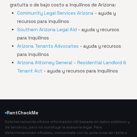
gratuita o de bajo costo a inquilinos de Arizona:
Community Legal Services Arizona
- ayuda y
recursos para inquilinos
Southern Arizona Legal Aid
- ayuda y recursos
para inquilinos
Arizona Tenants Advocates
- ayuda y recursos
para inquilinos
Arizona Attorney General – Residential Landlord &
Tenant Act
- ayuda y recursos para inquilinos
RentCheckMe
Esta herramienta ofrece información útil basada en datos públicos y
de terceros, pero no sustituye la asesoría legal. Para
determinaciones oficiales, comunícate con tu junta local de renta o