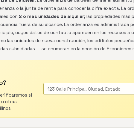
za de Caldwell:
La ordenanza de Caldwell define el aumento pe
denanza o la junta de renta para conocer la cifra exacta. La 
iales con
2 o más unidades de alquiler
; las propiedades más 
cuencia fuera de su alcance. La ordenanza es administrada por
nicipio, cuyos datos de contacto aparecen en los recursos a 
 las unidades de nueva construcción, los edificios pequeño
endas subsidiadas — se enumeran en la sección de Exenciones 
o?
verificaremos si
 u otras
linos