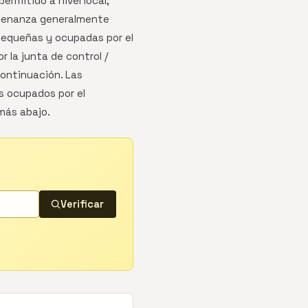
rmitido a nivel local;
ordenanza generalmente
pequeñas y ocupadas por el
 la junta de control /
continuación. Las
s ocupados por el
más abajo.
Verificar