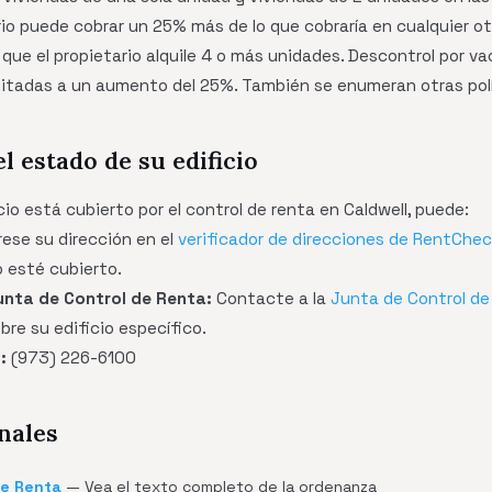
rio puede cobrar un 25% más de lo que cobraría en cualquier o
 que el propietario alquile 4 o más unidades. Descontrol por va
itadas a un aumento del 25%. También se enumeran otras polí
el estado de su edificio
cio está cubierto por el control de renta en Caldwell, puede:
rese su dirección en el
verificador de direcciones de RentChe
o esté cubierto.
nta de Control de Renta:
Contacte a la
Junta de Control de
re su edificio específico.
:
(973) 226-6100
nales
de Renta
— Vea el texto completo de la ordenanza