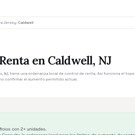
va Jersey
›
Caldwell
Renta en Caldwell, NJ
, NJ, tiene una ordenanza local de control de renta. Así funciona el tope
mo confirmar el aumento permitido actual.
ficios con 2+ unidades.