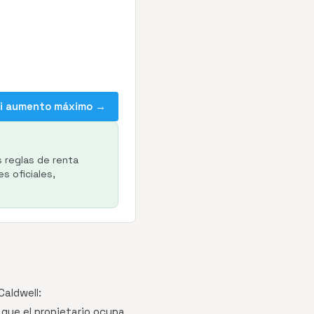
mi aumento máximo →
s reglas de renta
s oficiales,
aldwell:
s que el propietario ocupa