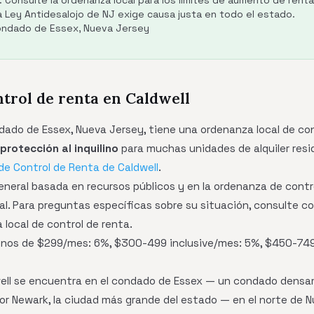
 Consulte la ordenanza local para los límites de aumento de renta
a Ley Antidesalojo de NJ exige causa justa en todo el estado.
Condado de Essex, Nueva Jersey
ntrol de renta en Caldwell
ndado de Essex, Nueva Jersey, tiene una ordenanza local de co
protección al inquilino
para muchas unidades de alquiler resi
de Control de Renta de Caldwell
.
general basada en recursos públicos y en la ordenanza de contro
al. Para preguntas específicas sobre su situación, consulte c
 local de control de renta.
os de $299/mes: 6%, $300-499 inclusive/mes: 5%, $450-749 
ell se encuentra en el condado de Essex — un condado densa
or Newark, la ciudad más grande del estado — en el norte de 