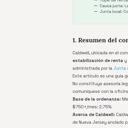
Tope de renta:
Causa justa: L
Junta local: 
1. Resumen del co
Caldwell, ubicada en el co
estabilización de renta
y
administrada por la
Junta 
Este artículo es una guía 
No constituye asesoría leg
comuníquese con la oficina
Base de la ordenanza:
Men
$750+/mes: 2.75%
Acerca de Caldwell:
Caldw
de Nueva Jersey anclado p