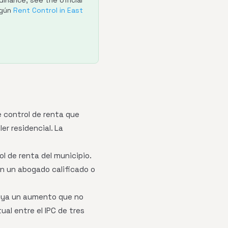
inance; see the official
egún
Rent Control in East
e control de renta que
er residencial. La
l de renta del municipio.
on un abogado calificado o
cluya un aumento que no
ual entre el IPC de tres