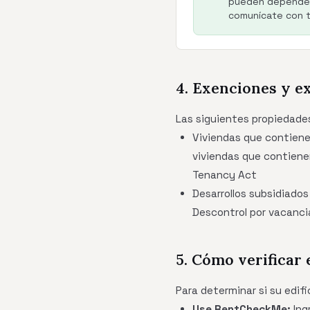
pueden depender 
comunícate con tu
4. Exenciones y e
Las siguientes propiedades
Viviendas que contiene
viviendas que contiene
Tenancy Act
Desarrollos subsidiados
Descontrol por vacancia
5. Cómo verificar 
Para determinar si su edifi
Use RentCheckMe:
Ing