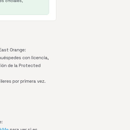
s oficiales,
East Orange:
huéspedes con licencia,
ión de la Protected
leres por primera vez.
e:
ckMe
para ver si es