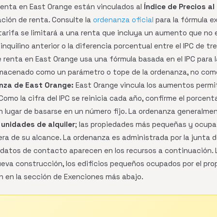
enta en East Orange están vinculados al
Índice de Precios a
ación de renta. Consulte la
ordenanza oficial
para la fórmula e
a tarifa se limitará a una renta que incluya un aumento que no 
inquilino anterior o la diferencia porcentual entre el IPC de t
 renta en East Orange usa una fórmula basada en el IPC para l
macenado como un parámetro o tope de la ordenanza, no como u
nza de East Orange:
East Orange vincula los aumentos permiti
Como la cifra del IPC se reinicia cada año, confirme el porcent
n lugar de basarse en un número fijo. La ordenanza generalmen
unidades de alquiler
; las propiedades más pequeñas y ocupad
a de su alcance. La ordenanza es administrada por la junta de
s datos de contacto aparecen en los recursos a continuación
va construcción, los edificios pequeños ocupados por el prop
 en la sección de Exenciones más abajo.