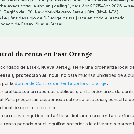
:
4.6%
máximo por año (CPI-based under the local rent-leveling ord
 the exact formula and any ceiling.), para Apr 2025–Apr 2026 — s
J
. Región del IPC: New York-Newark-Jersey City (NY-NJ-PA).
a Ley Antidesalojo de NJ exige causa justa en todo el estado.
Condado de Essex, Nueva Jersey
ntrol de renta en East Orange
 condado de Essex, Nueva Jersey, tiene una ordenanza local d
renta
y
protección al inquilino
para muchas unidades de alquil
 por la
Junta de Control de Renta de East Orange
.
general basada en recursos públicos y en la ordenanza de contro
al. Para preguntas específicas sobre su situación, consulte c
 local de control de renta.
a un nuevo inquilino: la tarifa se limitará a una renta que in
a renta pagada por el inquilino anterior o la diferencia porcent