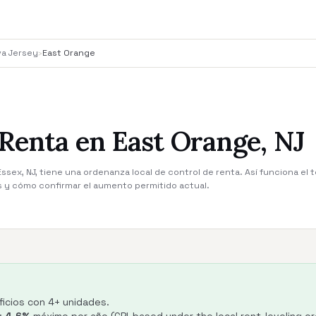
va Jersey
›
East Orange
 Renta en East Orange, NJ
sex, NJ, tiene una ordenanza local de control de renta. Así funciona el t
s y cómo confirmar el aumento permitido actual.
ficios con 4+ unidades.