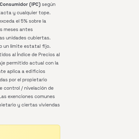
l Consumidor (IPC)
según
xacta y cualquier tope.
exceda el 5% sobre la
res meses antes
as unidades cubiertas.
n límite estatal fijo.
dos al Índice de Precios al
aje permitido actual con la
te aplica a edificios
as por el propietario
 control / nivelación de
. Las exenciones comunes
ietario y ciertas viviendas