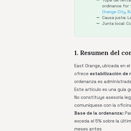
Tope de renta
ordinance for
Orange City, N
Causa justa: L
Junta local: 
1. Resumen del co
East Orange, ubicada en el
ofrece
estabilización de 
ordenanza es administrada
Este artículo es una guía 
No constituye asesoría leg
comuníquese con la oficina
Base de la ordenanza:
Par
exceda el 5% sobre la últim
meses antes