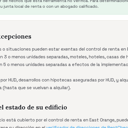
de hechos que esta herramienta no verifica. Para determinacione
 junta local de renta o con un abogado calificado.
xcepciones
 o situaciones pueden estar exentas del control de renta en 
n 3 o menos unidades separadas, moteles, hoteles, casas de 
n 5 o menos unidades separadas a efectos de la implementac
 por HUD, desarrollos con hipotecas aseguradas por HUD, y alqui
 (hasta que se vuelvan a alquilar).
el estado de su edificio
cio está cubierto por el control de renta en East Orange, pued
rese su dirección en el
verificador de direcciones de RentChe