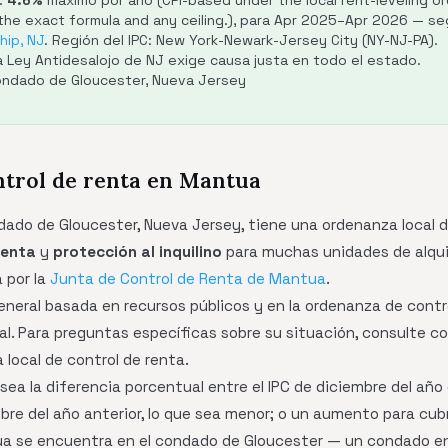
:
4.6%
máximo por año (CPI-based under the local rent-leveling ord
 the exact formula and any ceiling.), para Apr 2025–Apr 2026 — s
ip, NJ
. Región del IPC: New York-Newark-Jersey City (NY-NJ-PA).
a Ley Antidesalojo de NJ exige causa justa en todo el estado.
Condado de Gloucester, Nueva Jersey
ntrol de renta en Mantua
ado de Gloucester, Nueva Jersey, tiene una ordenanza local d
renta
y
protección al inquilino
para muchas unidades de alquil
 por la
Junta de Control de Renta de Mantua
.
general basada en recursos públicos y en la ordenanza de contro
al. Para preguntas específicas sobre su situación, consulte c
 local de control de renta.
sea la diferencia porcentual entre el IPC de diciembre del año 
re del año anterior, lo que sea menor; o un aumento para cubri
 se encuentra en el condado de Gloucester — un condado en 