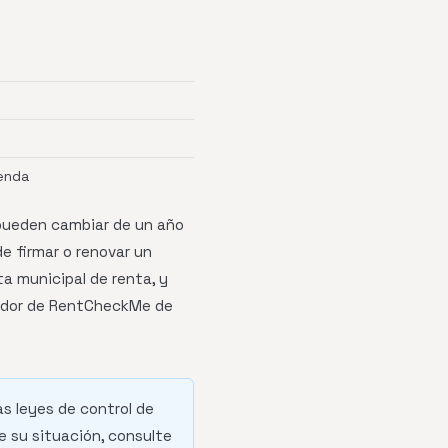
enda
 pueden cambiar de un año
de firmar o renovar un
a municipal de renta, y
icador de RentCheckMe de
as leyes de control de
e su situación, consulte