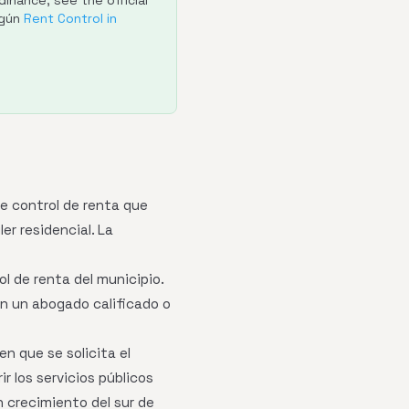
inance; see the official
egún
Rent Control in
e control de renta que
er residencial. La
l de renta del municipio.
on un abogado calificado o
en que se solicita el
r los servicios públicos
crecimiento del sur de