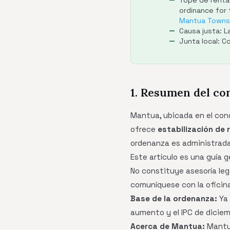
Tope de renta
ordinance for
Mantua Townsh
Causa justa: L
Junta local: 
1. Resumen del co
Mantua, ubicada en el cond
ofrece
estabilización de 
ordenanza es administrada
Este artículo es una guía 
No constituye asesoría leg
comuníquese con la oficina
Base de la ordenanza:
Ya 
aumento y el IPC de diciemb
Acerca de Mantua:
Mantua