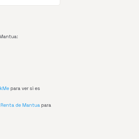
 Mantua:
ckMe
para ver si es
e Renta de Mantua
para