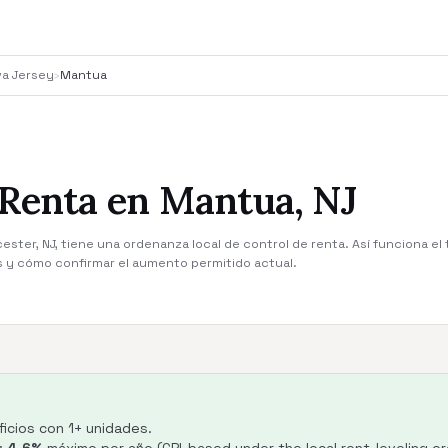
va Jersey
›
Mantua
 Renta en Mantua, NJ
ster, NJ, tiene una ordenanza local de control de renta. Así funciona el 
s y cómo confirmar el aumento permitido actual.
ficios con 1+ unidades.