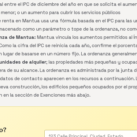
l entre el IPC de diciembre del año en que se solicita el aumen
a menor; o un aumento para cubrir los servicios públicos
 renta en Mantua usa una fórmula basada en el IPC para las u
macenado como un parámetro o tope de la ordenanza, no como u
nza de Mantua:
Mantua vincula los aumentos permitidos al Ín
Como la cifra del IPC se reinicia cada año, confirme el porcent
n lugar de basarse en un número fijo. La ordenanza generalmen
unidades de alquiler
; las propiedades más pequeñas y ocupada
a de su alcance. La ordenanza es administrada por la junta de
s datos de contacto aparecen en los recursos a continuación
va construcción, los edificios pequeños ocupados por el prop
 en la sección de Exenciones más abajo.
o?