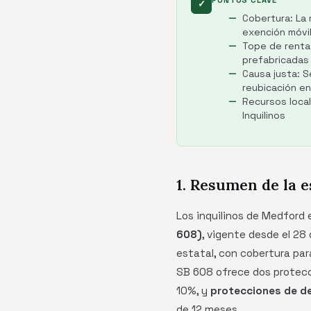
PUNTOS CLAVE
✓
Cobertura: La 
exención móvi
Tope de renta:
prefabricadas 
Causa justa: S
reubicación en
Recursos local
Inquilinos
1. Resumen de la e
Los inquilinos de Medford 
608)
, vigente desde el 28
estatal, con cobertura par
SB 608 ofrece dos protecc
10%, y
protecciones de de
de 12 meses.