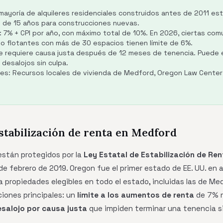
mayoría de alquileres residenciales construidos antes de 2011 est
l de 15 años para construcciones nuevas.
 7% + CPI por año, con máximo total de 10%. En 2026, ciertas co
o flotantes con más de 30 espacios tienen límite de 6%.
e requiere causa justa después de 12 meses de tenencia. Puede e
 desalojos sin culpa.
es: Recursos locales de vivienda de Medford, Oregon Law Center 
stabilización de renta en Medford
están protegidos por la
Ley Estatal de Estabilización de Ren
 de febrero de 2019. Oregon fue el primer estado de EE. UU. en 
a propiedades elegibles en todo el estado, incluidas las de Me
iones principales: un
límite a los aumentos de renta
de 7% m
salojo por causa justa
que impiden terminar una tenencia si