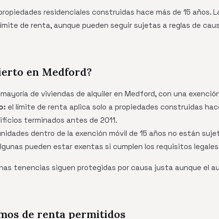
 propiedades residenciales construidas hace más de 15 años. 
ímite de renta, aunque pueden seguir sujetas a reglas de cau
bierto en Medford?
mayoría de viviendas de alquiler en Medford, con una exención
o:
el límite de renta aplica solo a propiedades construidas h
dificios terminados antes de 2011.
unidades dentro de la exención móvil de 15 años no están sujeta
lgunas pueden estar exentas si cumplen los requisitos legales 
as tenencias siguen protegidas por causa justa aunque el a
mos de renta permitidos