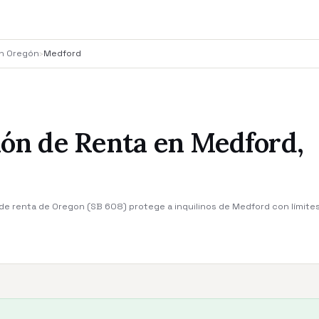
en Oregón
›
Medford
ión de Renta en Medford,
n de renta de Oregon (SB 608) protege a inquilinos de Medford con límit