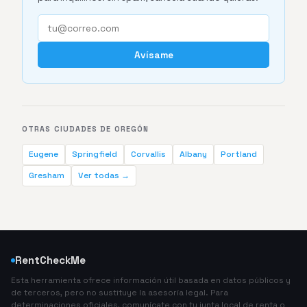
Avísame
OTRAS CIUDADES DE OREGÓN
Eugene
Springfield
Corvallis
Albany
Portland
Gresham
Ver todas →
RentCheckMe
Esta herramienta ofrece información útil basada en datos públicos y
de terceros, pero no sustituye la asesoría legal. Para
determinaciones oficiales, comunícate con tu junta local de renta o