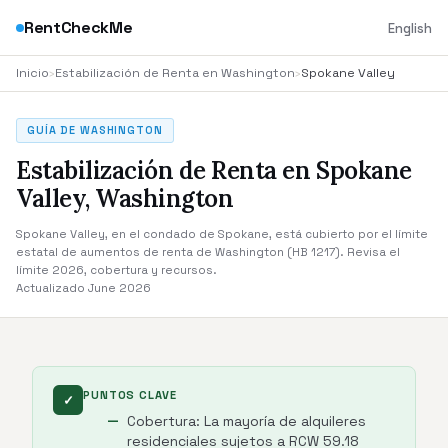
RentCheckMe
English
Inicio
›
Estabilización de Renta en Washington
›
Spokane Valley
GUÍA DE WASHINGTON
Estabilización de Renta en Spokane
Valley, Washington
Spokane Valley, en el condado de Spokane, está cubierto por el límite
estatal de aumentos de renta de Washington (HB 1217). Revisa el
límite 2026, cobertura y recursos.
Actualizado June 2026
PUNTOS CLAVE
✓
Cobertura: La mayoría de alquileres
residenciales sujetos a RCW 59.18