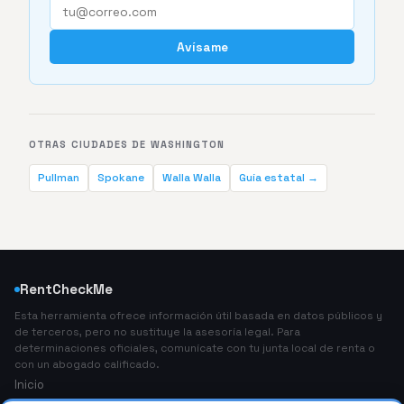
Avísame
OTRAS CIUDADES DE WASHINGTON
Pullman
Spokane
Walla Walla
Guía estatal →
RentCheckMe
Esta herramienta ofrece información útil basada en datos públicos y
de terceros, pero no sustituye la asesoría legal. Para
determinaciones oficiales, comunícate con tu junta local de renta o
con un abogado calificado.
Inicio