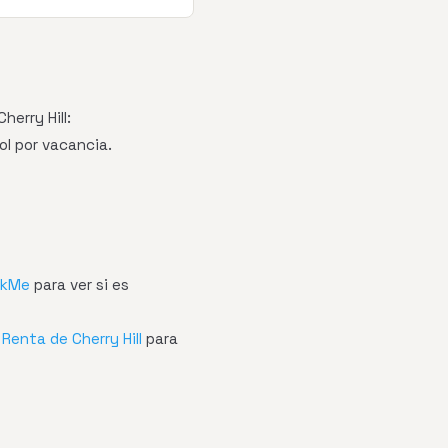
erry Hill:
ol por vacancia.
ckMe
para ver si es
Renta de Cherry Hill
para