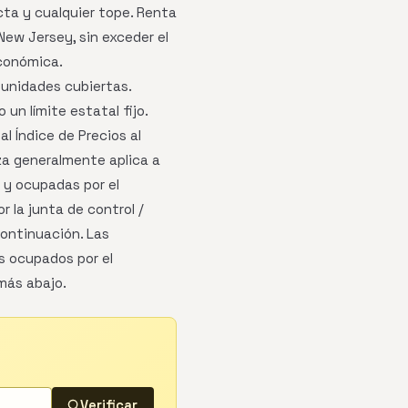
cta y cualquier tope. Renta
-New Jersey, sin exceder el
económica.
 unidades cubiertas.
n límite estatal fijo.
al Índice de Precios al
za generalmente aplica a
 y ocupadas por el
 la junta de control /
continuación. Las
s ocupados por el
más abajo.
Verificar