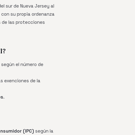
l sur de Nueva Jersey al
io con su propia ordenanza
s de las protecciones
l?
s según el número de
as exenciones de la
es
.
onsumidor (IPC)
según la