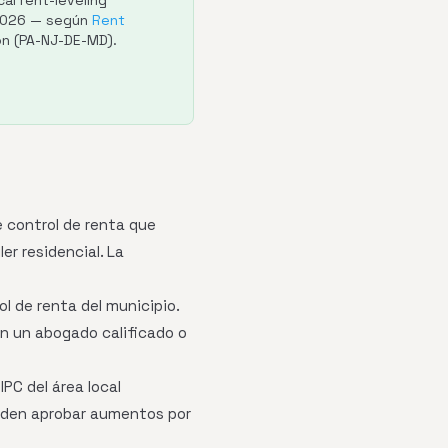
al rent-leveling
r 2026 — según
Rent
on (PA-NJ-DE-MD).
e control de renta que
er residencial. La
l de renta del municipio.
on un abogado calificado o
IPC del área local
ueden aprobar aumentos por