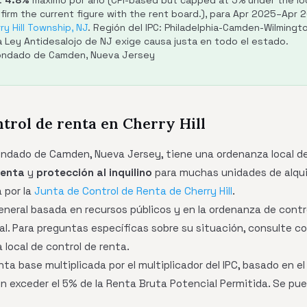
:
4.8%
máximo por año (CPI-based but capped at 5% under the loc
firm the current figure with the rent board.), para Apr 2025–Ap
ry Hill Township, NJ
. Región del IPC: Philadelphia-Camden-Wilmingt
a Ley Antidesalojo de NJ exige causa justa en todo el estado.
Condado de Camden, Nueva Jersey
trol de renta en Cherry Hill
 condado de Camden, Nueva Jersey, tiene una ordenanza local d
renta
y
protección al inquilino
para muchas unidades de alquil
 por la
Junta de Control de Renta de Cherry Hill
.
general basada en recursos públicos y en la ordenanza de contro
al. Para preguntas específicas sobre su situación, consulte c
 local de control de renta.
ta base multiplicada por el multiplicador del IPC, basado en el 
in exceder el 5% de la Renta Bruta Potencial Permitida. Se p