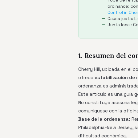
Tope de renta
ordinance; con
Control in Cher
Causa justa: L
Junta local: 
1. Resumen del con
Cherry Hill, ubicada en el
ofrece
estabilización de 
ordenanza es administrada
Este artículo es una guía 
No constituye asesoría leg
comuníquese con la oficina
Base de la ordenanza:
Ren
Philadelphia-New Jersey, s
dificultad económica.