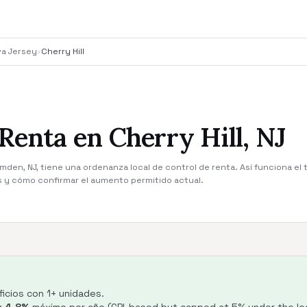
va Jersey
›
Cherry Hill
Renta en Cherry Hill, NJ
mden, NJ, tiene una ordenanza local de control de renta. Así funciona el 
s y cómo confirmar el aumento permitido actual.
ficios con 1+ unidades.