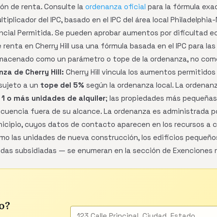
ión de renta. Consulte la
ordenanza oficial
para la fórmula exa
ltiplicador del IPC, basado en el IPC del área local Philadelphia
ncial Permitida. Se pueden aprobar aumentos por dificultad 
 renta en Cherry Hill usa una fórmula basada en el IPC para las
macenado como un parámetro o tope de la ordenanza, no como u
za de Cherry Hill:
Cherry Hill vincula los aumentos permitidos 
 sujeto a un
tope del 5%
según la ordenanza local. La ordenan
n
1 o más unidades de alquiler
; las propiedades más pequeñas
cuencia fuera de su alcance. La ordenanza es administrada por
nicipio, cuyos datos de contacto aparecen en los recursos a 
 las unidades de nueva construcción, los edificios pequeño
endas subsidiadas — se enumeran en la sección de Exenciones 
o?