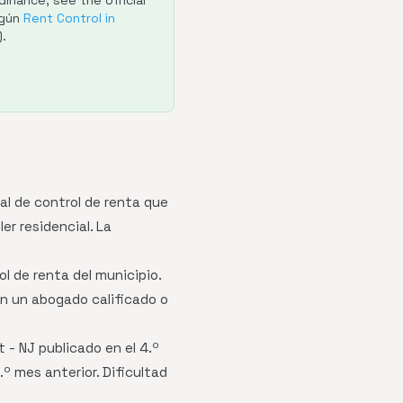
inance; see the official
egún
Rent Control in
).
l de control de renta que
er residencial. La
l de renta del municipio.
on un abogado calificado o
 - NJ publicado en el 4.º
º mes anterior. Dificultad