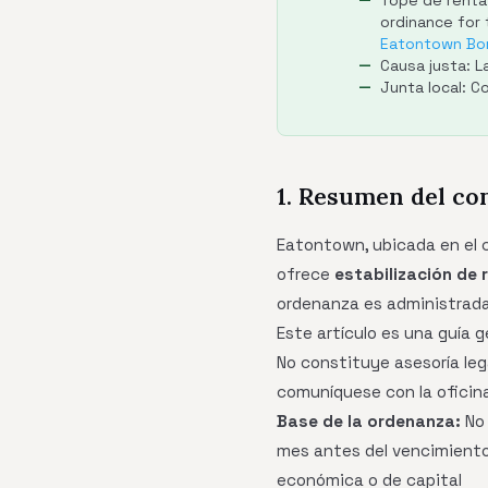
Tope de renta
ordinance for
Eatontown Bo
Causa justa: L
Junta local: 
1. Resumen del co
Eatontown, ubicada en el 
ofrece
estabilización de 
ordenanza es administrada
Este artículo es una guía 
No constituye asesoría leg
comuníquese con la oficina
Base de la ordenanza:
No 
mes antes del vencimiento 
económica o de capital