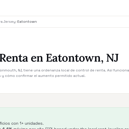
va Jersey
›
Eatontown
 Renta en Eatontown, NJ
mouth, NJ, tiene una ordenanza local de control de renta. Así funciona 
s y cómo confirmar el aumento permitido actual.
ficios con 1+ unidades.