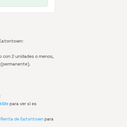
 Eatontown:
io con 2 unidades o menos,
a (permanente).
:
ckMe
para ver si es
e Renta de Eatontown
para