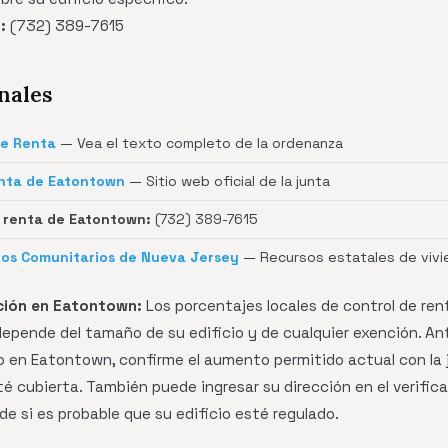
:
(732) 389-7615
nales
de Renta
— Vea el texto completo de la ordenanza
enta de Eatontown
— Sitio web oficial de la junta
 renta de Eatontown:
(732) 389-7615
os Comunitarios de Nueva Jersey
— Recursos estatales de vivi
ción en Eatontown:
Los porcentajes locales de control de re
 depende del tamaño de su edificio y de cualquier exención. An
 en Eatontown, confirme el aumento permitido actual con la j
té cubierta. También puede ingresar su dirección en el verif
 de si es probable que su edificio esté regulado.