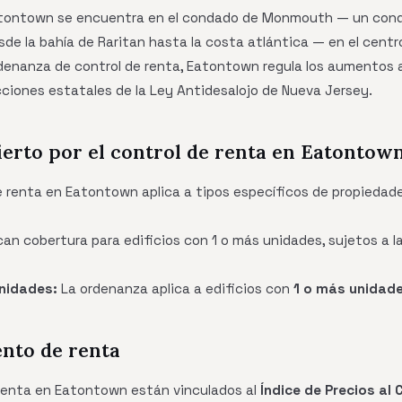
ontown se encuentra en el condado de Monmouth — un cond
de la bahía de Raritan hasta la costa atlántica — en el cent
denanza de control de renta, Eatontown regula los aumentos a
cciones estatales de la Ley Antidesalojo de Nueva Jersey.
ierto por el control de renta en Eatontow
e renta en Eatontown aplica a tipos específicos de propiedad
can cobertura para edificios con 1 o más unidades, sujetos a l
nidades:
La ordenanza aplica a edificios con
1 o más unidad
ento de renta
renta en Eatontown están vinculados al
Índice de Precios al