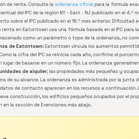
ión de renta. Consulte la
ordenanza oficial
para la fórmula exac
ntual del IPC de la región NY - East - NJ publicado en el 4.º
nto sobre el IPC publicado en el 16.º mes anterior. Dificultad
 renta en Eatontown usa una fórmula basada en el IPC para la
macenado como un parámetro o tope de la ordenanza, no como u
nza de Eatontown:
Eatontown vincula los aumentos permitidos
Como la cifra del IPC se reinicia cada año, confirme el porcent
n lugar de basarse en un número fijo. La ordenanza generalmen
unidades de alquiler
; las propiedades más pequeñas y ocupada
a de su alcance. La ordenanza es administrada por la junta de
s datos de contacto aparecen en los recursos a continuación
va construcción, los edificios pequeños ocupados por el prop
 en la sección de Exenciones más abajo.