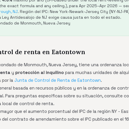
:
4.6%
máximo por año (CPI-based under the local rent-leveling ord
 the exact formula and any ceiling.), para Apr 2025–Apr 2026 — s
rough, NJ
. Región del IPC: New York-Newark-Jersey City (NY-NJ-PA
a Ley Antidesalojo de NJ exige causa justa en todo el estado.
Condado de Monmouth, Nueva Jersey
ntrol de renta en Eatontown
condado de Monmouth, Nueva Jersey, tiene una ordenanza loca
renta
y
protección al inquilino
para muchas unidades de alquil
 por la
Junta de Control de Renta de Eatontown
.
general basada en recursos públicos y en la ordenanza de contro
al. Para preguntas específicas sobre su situación, consulte c
 local de control de renta.
mayor que el aumento porcentual del IPC de la región NY - East
del contrato de arrendamiento sobre el IPC publicado en el 16.