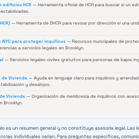
 edificios HCR
— Herramienta oficial de HCR para buscar si un edi
estabilizadas.
DHCR)
— Herramienta de DHCR para revisar por dirección si una uni
e NYC para proteger inquilinos
— Recursos municipales de protecc
erencias a servicios legales en Brooklyn.
al
— Servicios legales civiles gratuitos para personas de bajos in
 de Vivienda
— Ayuda en lenguaje claro para inquilinos y arrendad
tabilización y desalojos.
de Vivienda
— Organización de membresía de inquilinos con aseso
en Brooklyn.
lo es un resumen general y no constituye asesoría legal. Las 
ancias individuales varían. Para preguntas específicas, comun