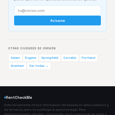
Avísame
OTRAS CIUDADES DE OREGÓN
Salem
Eugene
Springfield
Corvallis
Portland
Gresham
Ver todas →
RentCheckMe
Esta herramienta ofrece información útil basada en datos públicos y
de terceros, pero no sustituye la asesoría legal. Para
determinaciones oficiales, comunícate con tu junta local de renta o