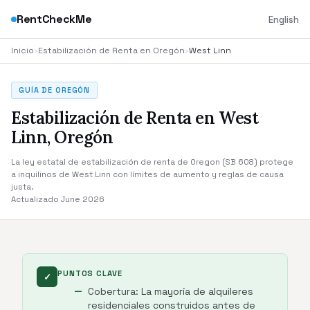
RentCheckMe
English
Inicio
›
Estabilización de Renta en Oregón
›
West Linn
GUÍA DE OREGÓN
Estabilización de Renta en West
Linn, Oregón
La ley estatal de estabilización de renta de Oregon (SB 608) protege
a inquilinos de West Linn con límites de aumento y reglas de causa
justa.
Actualizado June 2026
PUNTOS CLAVE
✓
Cobertura: La mayoría de alquileres
residenciales construidos antes de