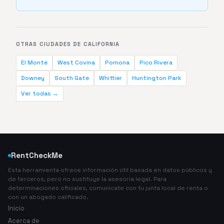
OTRAS CIUDADES DE CALIFORNIA
El Monte
West Covina
Pomona
Pico Rivera
Downey
South Gate
Whittier
Huntington Park
Ver todas →
RentCheckMe
Esta herramienta ofrece información útil basada en datos públicos y
de terceros, pero no sustituye la asesoría legal. Para
determinaciones oficiales, comunícate con tu junta local de renta o
con un abogado calificado.
Inicio
Acerca de