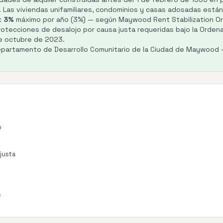
s. Las viviendas unifamiliares, condominios y casas adosadas está
:
3%
máximo por año (3%) — según Maywood Rent Stabilization Or
rotecciones de desalojo por causa justa requeridas bajo la Ordena
e octubre de 2023.
Departamento de Desarrollo Comunitario de la Ciudad de Maywood
o
 justa
s