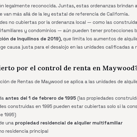
ón legalmente reconocida. Juntas, estas ordenanzas brindan a
an más allá de la ley estatal de referencia de California.
des no cubiertas por la ordenanza local — como las construidas
nifamiliares y condominios — aún pueden tener protecciones b
ción de Inquilinos de 2019)
, que limita los aumentos de alquile
ge causa justa para el desalojo en las unidades calificadas a n
bierto por el control de renta en Maywood
ción de Rentas de Maywood se aplica a las unidades de alquil
ida
antes del 1 de febrero de 1995
(las propiedades construid
des construidas en 1995 pueden estar cubiertas solo si la co
de 1995)
 de una
propiedad residencial de alquiler multifamiliar
mo residencia principal