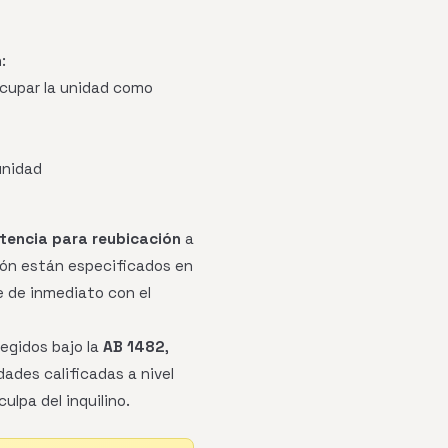
:
 ocupar la unidad como
unidad
tencia para reubicación
a
ción están especificados en
e de inmediato con el
egidos bajo la
AB 1482
,
ades calificadas a nivel
ulpa del inquilino.