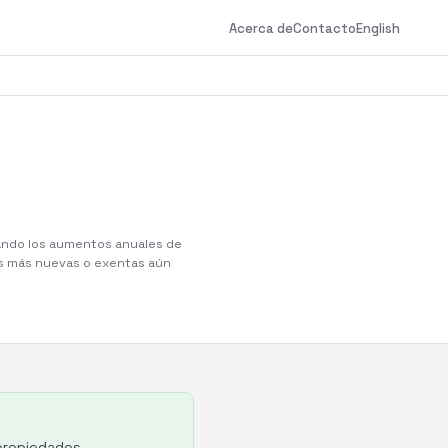
Acerca de
Contacto
English
ando los aumentos anuales de
des más nuevas o exentas aún
 propiedades