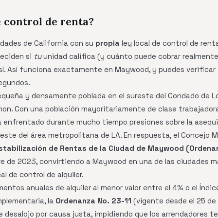
 control de renta?
dades de California con su
propia
ley local de control de rent
deciden si
tu
unidad califica (y cuánto puede cobrar realment
sí. Así funciona exactamente en Maywood, y puedes verificar t
segundos.
ueña y densamente poblada en el sureste del Condado de Los
rnon. Con una población mayoritariamente de clase trabajador
 enfrentado durante mucho tiempo presiones sobre la asequibi
reste del área metropolitana de LA. En respuesta, el Concejo
stabilización de Rentas de la Ciudad de Maywood (Ordena
re de 2023, convirtiendo a Maywood en una de las ciudades má
l de control de alquiler.
entos anuales de alquiler al menor valor entre el 4% o el Índi
mplementaria, la
Ordenanza No. 23-11
(vigente desde el 25 de
 desalojo por causa justa, impidiendo que los arrendadores t