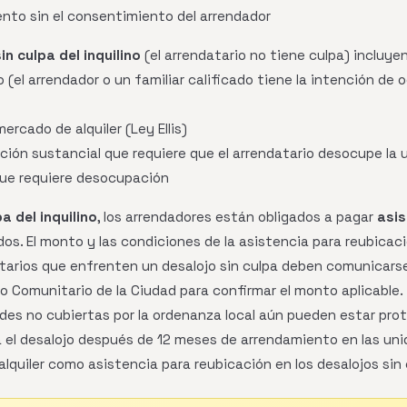
nto sin el consentimiento del arrendador
n culpa del inquilino
(el arrendatario no tiene culpa) incluyen
 (el arrendador o un familiar calificado tiene la intención de
mercado de alquiler (Ley Ellis)
ción sustancial que requiere que el arrendatario desocupe la 
ue requiere desocupación
a del inquilino
, los arrendadores están obligados a pagar
asis
dos. El monto y las condiciones de la asistencia para reubica
atarios que enfrenten un desalojo sin culpa deben comunicars
 Comunitario de la Ciudad para confirmar el monto aplicable.
des no cubiertas por la ordenanza local aún pueden estar prot
 el desalojo después de 12 meses de arrendamiento en las unid
lquiler como asistencia para reubicación en los desalojos sin c