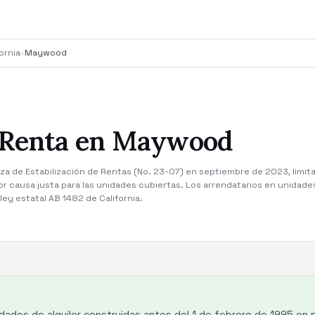
ornia
›
Maywood
 Renta en Maywood
 de Estabilización de Rentas (No. 23-07) en septiembre de 2023, limit
por causa justa para las unidades cubiertas. Los arrendatarios en unida
ley estatal AB 1482 de California.
dades de alquiler construidas antes del 1 de febrero de 1995 en