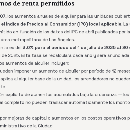
mos de renta permitidos
-07
, los aumentos anuales de alquiler para las unidades cubier
 el Índice de Precios al Consumidor (IPC) local aplicable
. L
tido en función de los datos del IPC de abril publicados por l
el área metropolitana de Los Ángeles.
ente es del
3.0% para el período del 1 de julio de 2025 al 30
ril de 2025. Esta tasa se recalculará cada año y será anunciada
los aumentos de alquiler incluyen:
pueden imponer un aumento de alquiler por período de 12 mese
 aplica al alquiler base de la unidad; los arrendadores no pued
ite
ión explícita de aumentos acumulados bajo la ordenanza — los
al completo no pueden trasladar automáticamente los montos
 por mejoras de capital o aumentos en los costos operativos p
ministrativo de la Ciudad