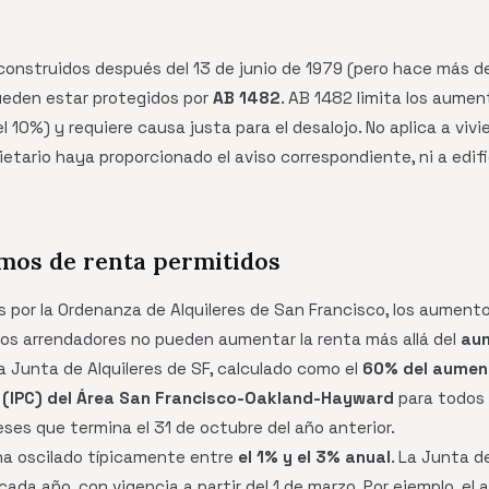
s construidos después del 13 de junio de 1979 (pero hace más 
ueden estar protegidos por
AB 1482
. AB 1482 limita los aumen
l 10%) y requiere causa justa para el desalojo. No aplica a vivi
etario haya proporcionado el aviso correspondiente, ni a edifi
mos de renta permitidos
s por la Ordenanza de Alquileres de San Francisco, los aument
Los arrendadores no pueden aumentar la renta más allá del
aum
a Junta de Alquileres de SF, calculado como el
60% del aument
 (IPC) del Área San Francisco-Oakland-Hayward
para todos 
eses que termina el 31 de octubre del año anterior.
e ha oscilado típicamente entre
el 1% y el 3% anual
. La Junta d
da año, con vigencia a partir del 1 de marzo. Por ejemplo, el