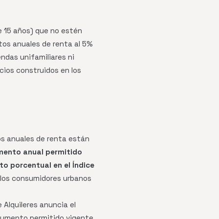
de 15 años) que no estén
tos anuales de renta al 5%
endas unifamiliares ni
cios construidos en los
os anuales de renta están
ento anual permitido
o porcentual en el Índice
los consumidores urbanos
e Alquileres anuncia el
 aumento permitido vigente