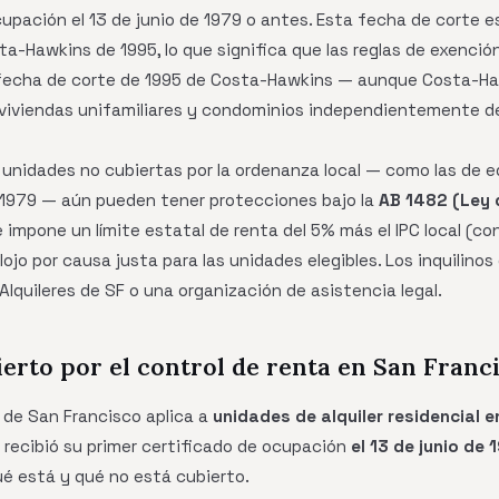
upación el 13 de junio de 1979 o antes. Esta fecha de corte es
sta-Hawkins de 1995, lo que significa que las reglas de exenci
a fecha de corte de 1995 de Costa-Hawkins — aunque Costa-Ha
en viviendas unifamiliares y condominios independientemente 
n unidades no cubiertas por la ordenanza local — como las de e
e 1979 — aún pueden tener protecciones bajo la
AB 1482 (Ley d
e impone un límite estatal de renta del 5% más el IPC local (c
lojo por causa justa para las unidades elegibles. Los inquilinos
Alquileres de SF o una organización de asistencia legal.
ierto por el control de renta en San Franc
 de San Francisco aplica a
unidades de alquiler residencial e
o recibió su primer certificado de ocupación
el 13 de junio de
é está y qué no está cubierto.