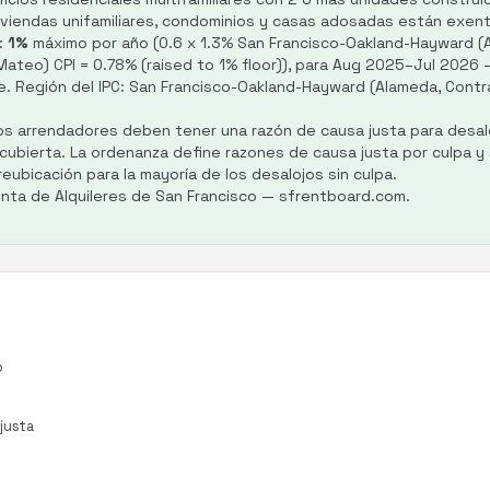
iviendas unifamiliares, condominios y casas adosadas están exen
:
1%
máximo por año (0.6 x 1.3% San Francisco-Oakland-Hayward (
 Mateo) CPI = 0.78% (raised to 1% floor)), para Aug 2025–Jul 2026
. Región del IPC: San Francisco-Oakland-Hayward (Alameda, Contra
os arrendadores deben tener una razón de causa justa para desaloj
cubierta. La ordenanza define razones de causa justa por culpa y s
reubicación para la mayoría de los desalojos sin culpa.
unta de Alquileres de San Francisco — sfrentboard.com.
o
 justa