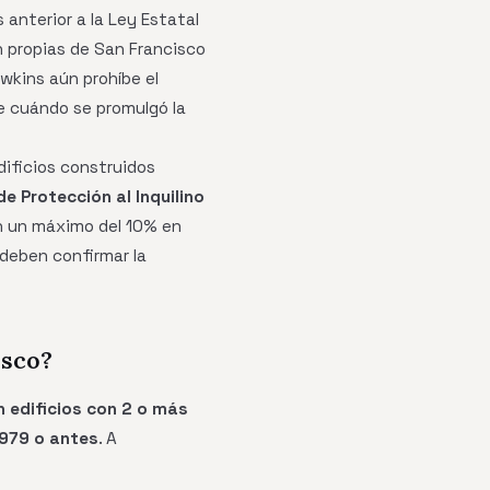
 anterior a la Ley Estatal
ón propias de San Francisco
wkins aún prohíbe el
de cuándo se promulgó la
dificios construidos
e Protección al Inquilino
on un máximo del 10% en
 deben confirmar la
isco?
n edificios con 2 o más
 1979 o antes
. A