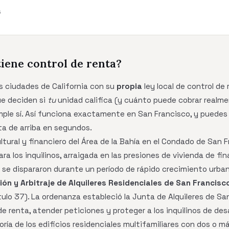
s
tiene control de renta?
s ciudades de California con su
propia
ley local de control de
que deciden si
tu
unidad califica (y cuánto puede cobrar realme
ple sí. Así funciona exactamente en San Francisco, y puedes v
ta de arriba en segundos.
ltural y financiero del Área de la Bahía en el Condado de San F
ra los inquilinos, arraigada en las presiones de vivienda de fi
s se dispararon durante un período de rápido crecimiento urban
ón y Arbitraje de Alquileres Residenciales de San Francisc
tulo 37). La ordenanza estableció la Junta de Alquileres de Sa
e renta, atender peticiones y proteger a los inquilinos de desa
ría de los edificios residenciales multifamiliares con dos o m