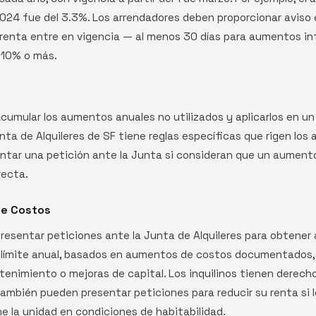
 2024 fue del 3.3%. Los arrendadores deben proporcionar avis
renta entre en vigencia — al menos 30 días para aumentos inf
 10% o más.
umular los aumentos anuales no utilizados y aplicarlos en un 
nta de Alquileres de SF tiene reglas específicas que rigen lo
sentar una petición ante la Junta si consideran que un aumen
recta.
de Costos
resentar peticiones ante la Junta de Alquileres para obtene
l límite anual, basados en aumentos de costos documentados,
enimiento o mejoras de capital. Los inquilinos tienen derech
 también pueden presentar peticiones para reducir su renta si 
ne la unidad en condiciones de habitabilidad.