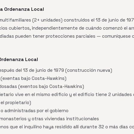
la Ordenanza Local
 multifamiliares (2+ unidades) construidos el 13 de junio de 19
cios cubiertos, independientemente de cuándo comenzó el ar
diadas pueden tener protecciones parciales — comuníquese co
 Ordenanza Local
espués del 13 de junio de 1979 (construcción nueva)
s (exentas bajo Costa-Hawkins)
dosadas (exentos bajo Costa-Hawkins)
etario vive en el mismo edificio y el edificio tiene 2 unidades
el propietario)
o administradas por el gobierno
monasterios y otras viviendas institucionales
nos que el inquilino haya residido allí durante 32 o más días 