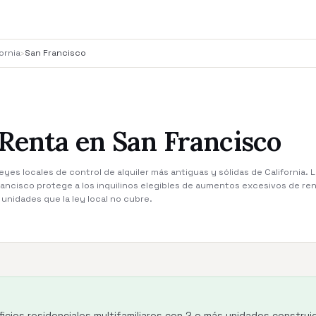
ornia
›
San Francisco
 Renta en San Francisco
eyes locales de control de alquiler más antiguas y sólidas de California. 
Francisco protege a los inquilinos elegibles de aumentos excesivos de rent
unidades que la ley local no cubre.
ficios residenciales multifamiliares con 2 o más unidades construi