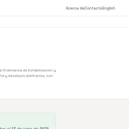
Acerca de
Contacto
English
La Ordenanza de Estabilización y
a y desalojos arbitrarios, con
dos el 13 de junio de 1979