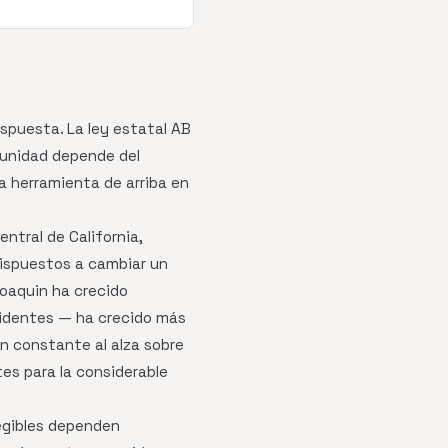
espuesta. La ley estatal AB
unidad depende del
la herramienta de arriba en
entral de California,
dispuestos a cambiar un
Joaquin ha crecido
identes — ha crecido más
ón constante al alza sobre
tes para la considerable
legibles dependen