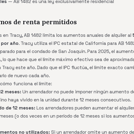
les
— AB 1482 es una ley exclusivamente residencial
mos de renta permitidos
s en Tracy, AB 1482 limita los aumentos anuales de alquiler al
 por año
. Tracy utiliza el IPC estatal de California para AB 14
parado para el condado de San Joaquin. Para 2025, el aumento 
 lo que hace que el límite máximo efectivo sea de aproxim
en Tracy este año. Dado que el IPC fluctúa, el límite exacto c
arlo de nuevo cada año.
 cómo funciona el límite:
12 meses:
Un arrendador no puede imponer ningún aumento de 
lino haya vivido en la unidad durante 12 meses consecutivos.
do de 12 meses:
Los arrendadores pueden aumentar el alquile
2 meses (o dos veces en un período de 12 meses si los aument
mentos no utilizados:
Si un arrendador omite un aumento de 