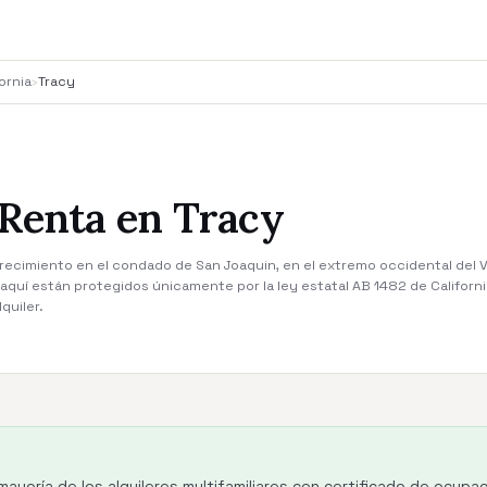
ornia
›
Tracy
 Renta en Tracy
recimiento en el condado de San Joaquin, en el extremo occidental del V
s aquí están protegidos únicamente por la ley estatal AB 1482 de Californ
quiler.
mayoría de los alquileres multifamiliares con certificado de ocup