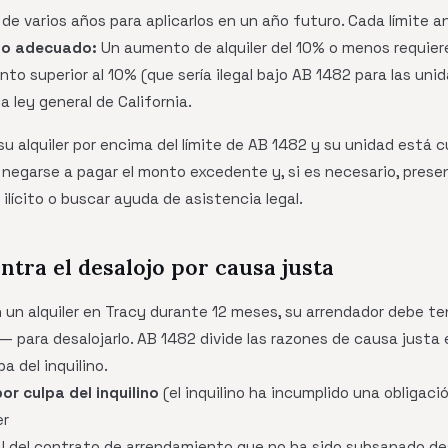
e varios años para aplicarlos en un año futuro. Cada límite an
vio adecuado:
Un aumento de alquiler del 10% o menos requiere
nto superior al 10% (que sería ilegal bajo AB 1482 para las unid
a ley general de California.
u alquiler por encima del límite de AB 1482 y su unidad está 
 negarse a pagar el monto excedente y, si es necesario, pres
ilícito o buscar ayuda de asistencia legal.
ntra el desalojo por causa justa
 un alquiler en Tracy durante 12 meses, su arrendador debe t
 para desalojarlo. AB 1482 divide las razones de causa justa 
pa del inquilino.
r culpa del inquilino
(el inquilino ha incumplido una obligació
er
l del contrato de arrendamiento que no ha sido subsanado de