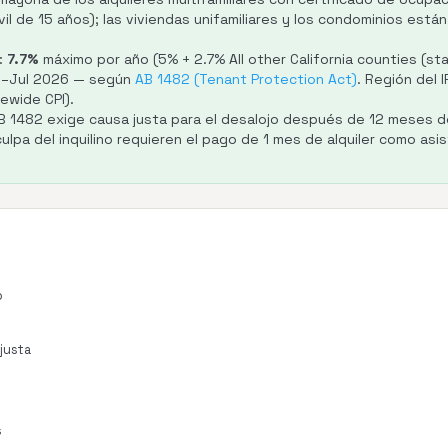
vil de 15 años); las viviendas unifamiliares y los condominios est
:
7.7%
máximo por año (5% + 2.7% All other California counties (stat
5–Jul 2026 — según
AB 1482 (Tenant Protection Act)
. Región del I
ewide CPI).
B 1482 exige causa justa para el desalojo después de 12 meses d
culpa del inquilino requieren el pago de 1 mes de alquiler como asi
o
 justa
s