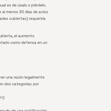
ual es de úsalo o piérdelo.
 al menos 30 días de aviso
ades cubiertas) requeriría
cubierta, el aumento
entarlo como defensa en un
ener una razón legalmente
en dos categorías: por
n):
spués de una notificación