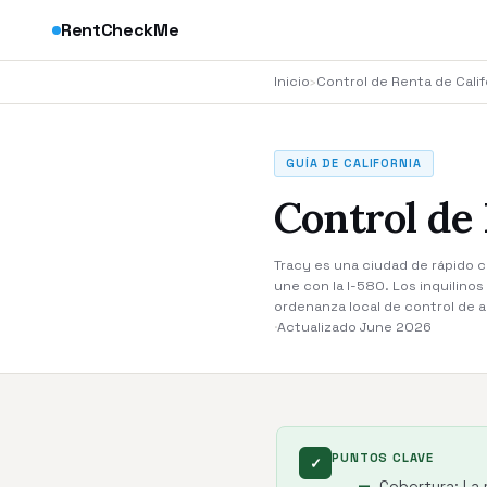
RentCheckMe
Inicio
›
Control de Renta de Calif
GUÍA DE CALIFORNIA
Control de
Tracy es una ciudad de rápido c
une con la I-580. Los inquilino
ordenanza local de control de al
·
Actualizado June 2026
PUNTOS CLAVE
✓
Cobertura: La 