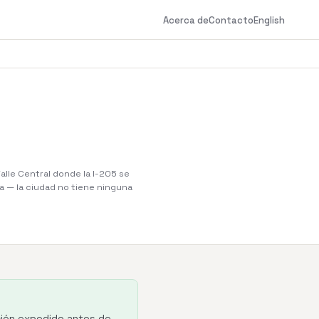
Acerca de
Contacto
English
alle Central donde la I-205 se
ia — la ciudad no tiene ninguna
ación expedido antes de