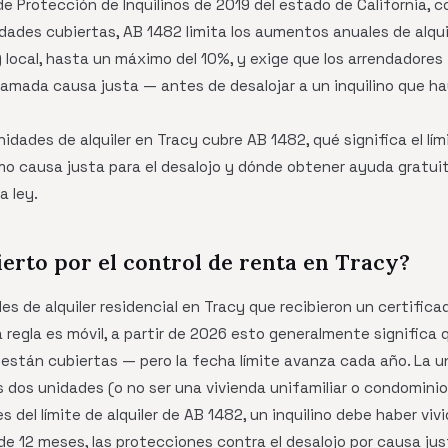
e Protección de Inquilinos de 2019 del estado de California
dades cubiertas, AB 1482 limita los aumentos anuales de alquil
) local, hasta un máximo del 10%, y exige que los arrendadore
amada causa justa — antes de desalojar a un inquilino que hay
nidades de alquiler en Tracy cubre AB 1482, qué significa el lím
o causa justa para el desalojo y dónde obtener ayuda gratuit
a ley.
ierto por el control de renta en Tracy?
des de alquiler residencial en Tracy que recibieron un certific
 regla es móvil, a partir de 2026 esto generalmente significa 
 están cubiertas — pero la fecha límite avanza cada año. La 
s dos unidades (o no ser una vivienda unifamiliar o condomini
es del límite de alquiler de AB 1482, un inquilino debe haber viv
e 12 meses, las protecciones contra el desalojo por causa jus