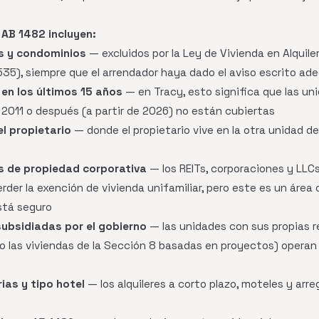
AB 1482 incluyen:
es y condominios
— excluidos por la Ley de Vivienda en Alquile
35), siempre que el arrendador haya dado el aviso escrito ad
en los últimos 15 años
— en Tracy, esto significa que las un
2011 o después (a partir de 2026) no están cubiertas
l propietario
— donde el propietario vive en la otra unidad de
es de propiedad corporativa
— los REITs, corporaciones y LLC
rder la exención de vivienda unifamiliar, pero este es un área
está seguro
subsidiadas por el gobierno
— las unidades con sus propias r
mo las viviendas de la Sección 8 basadas en proyectos) operan 
ias y tipo hotel
— los alquileres a corto plazo, moteles y arre