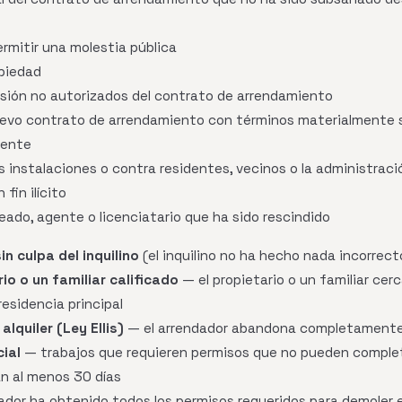
rmitir una molestia pública
piedad
sión no autorizados del contrato de arrendamiento
uevo contrato de arrendamiento con términos materialmente 
tente
as instalaciones o contra residentes, vecinos o la administraci
fin ilícito
ado, agente o licenciatario que ha sido rescindido
n culpa del inquilino
(el inquilino no ha hecho nada incorrect
o o un familiar calificado
— el propietario o un familiar cer
esidencia principal
lquiler (Ley Ellis)
— el arrendador abandona completamente e
ial
— trabajos que requieren permisos que no pueden complet
n al menos 30 días
ador ha obtenido todos los permisos requeridos para demoler el