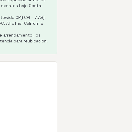
án exentos bajo Costa-
ewide CPI) CPI = 7.7%),
PC: All other California
e arrendamiento; los
stencia para reubicación.